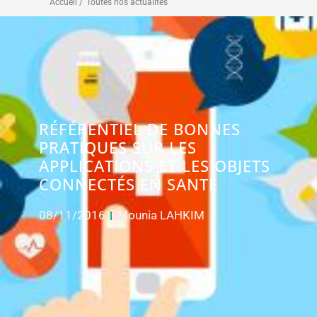
Accueil /
Toutes nos actualités
RÉFÉRENTIEL DE BONNES
PRATIQUES SUR LES
APPLICATIONS ET LES OBJETS
CONNECTÉS EN SANTÉ
08/11/2016
Mounia LAHKIM