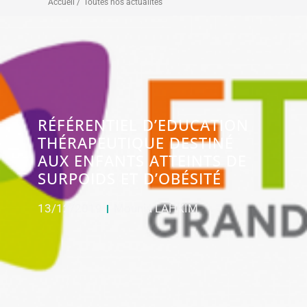
Accueil /
Toutes nos actualités
RÉFÉRENTIEL D’EDUCATION
THÉRAPEUTIQUE DESTINÉ
AUX ENFANTS ATTEINTS DE
SURPOIDS ET D’OBÉSITÉ
13/12/2019
Mounia LAHKIM