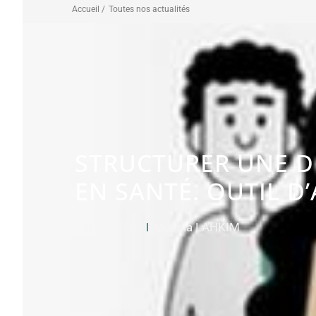
Accueil /
Toutes nos actualités
STRUCTURER UNE D
EN SANTÉ. OUTIL D
13/12/2019
Mounia LAHKIM