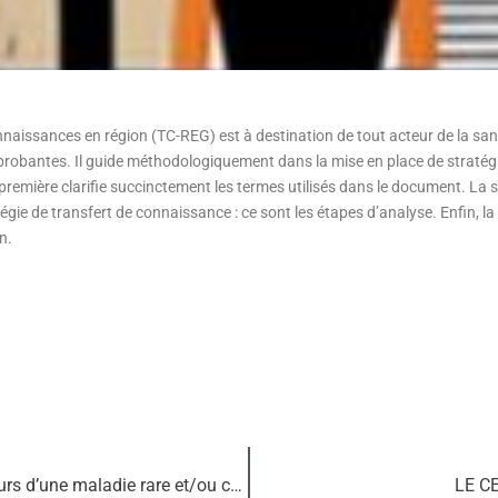
onnaissances en région (TC-REG) est à destination de tout acteur de la san
robantes. Il guide méthodologiquement dans la mise en place de stratégi
 première clarifie succinctement les termes utilisés dans le document. La
gie de transfert de connaissance : ce sont les étapes d’analyse. Enfin, la 
n.
« La suite Necker », appli pour les jeunes porteurs d’une maladie rare et/ou chronique
LE CE