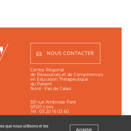
NOUS CONTACTER
Centre Régional
de Ressources et de Compétences
en Education Thérapeutique
du Patient
Nord - Pas de Calais
351 rue Ambroise Paré
59120 Loos
Tél : 03 20 16 03 60
es que nous utilisons et les
Accepter