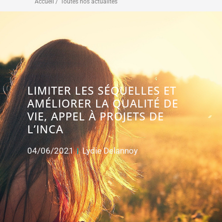
Accueil /
Toutes nos actualités
LIMITER LES SÉQUELLES ET
AMÉLIORER LA QUALITÉ DE
VIE, APPEL À PROJETS DE
L’INCA
04/06/2021
Lydie Delannoy