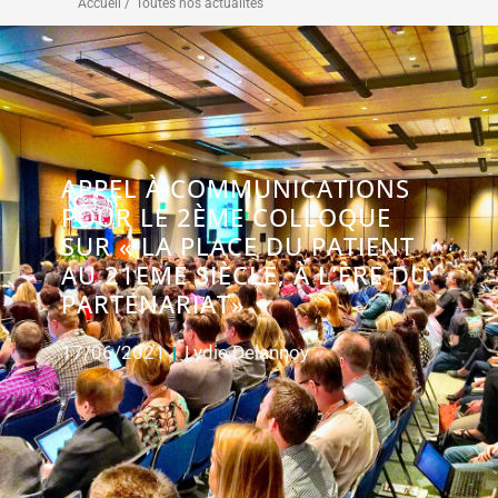
Accueil /
Toutes nos actualités
APPEL À COMMUNICATIONS
POUR LE 2ÈME COLLOQUE
SUR « LA PLACE DU PATIENT
AU 21EME SIÈCLE, À L’ÈRE DU
PARTENARIAT»
17/06/2021
Lydie Delannoy