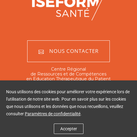
NOUS CONTACTER
Centre Régional
de Ressources et de Compétences
en Education Thérapeutique du Patient
Nord - Pas de Calais
Nous utilisons des cookies pour améliorer votre expérience lors de
351 rue Ambroise Paré
l'utilisation de notre site web. Pour en savoir plus sur les cookies
59120 Loos
que nous utilisons et les données que nous recueillons, veuillez
Tél : 03 20 16 03 60
consulter
Paramètres de confidentialité
.
Accepter
CERFEP
2020