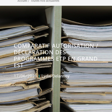
Accueil /
Toutes nos actualités
COMPARATIF AUTORISATION /
DÉCLARATION DES
PROGRAMMES ETP EN GRAND
EST
17/06/2021
Lydie Delannoy