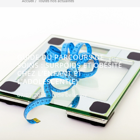
Accueil /
Toutes nos actualités
GUIDE DU PARCOURS DE
SOINS : SURPOIDS ET OBÉSITÉ
CHEZ L’ENFANT ET
L’ADOLESCENT(E)
07/03/2022
Lydie Delannoy