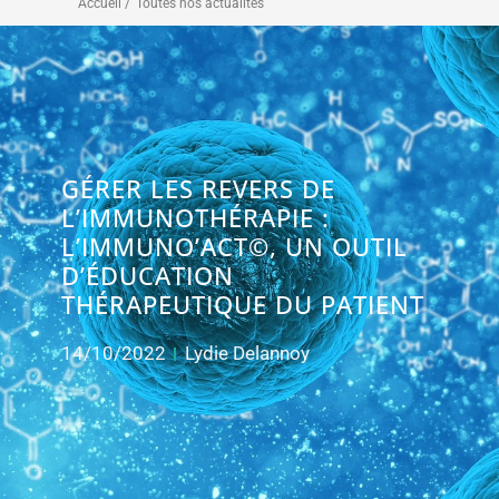
Accueil /
Toutes nos actualités
GÉRER LES REVERS DE
L’IMMUNOTHÉRAPIE :
L’IMMUNO’ACT©, UN OUTIL
D’ÉDUCATION
THÉRAPEUTIQUE DU PATIENT
14/10/2022
Lydie Delannoy