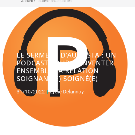
Accueil /
Toutes nos actualités
LE SERMENT D’AUGUSTA : UN
PODCAST POUR RÉINVENTER
ENSEMBLE LA RELATION
SOIGNANT(E) SOIGNÉ(E)
31/10/2022
Lydie Delannoy