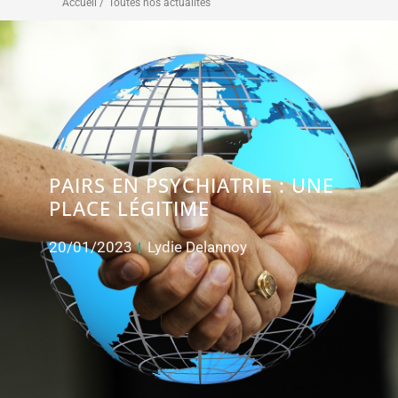
Accueil /
Toutes nos actualités
PAIRS EN PSYCHIATRIE : UNE
PLACE LÉGITIME
20/01/2023
Lydie Delannoy