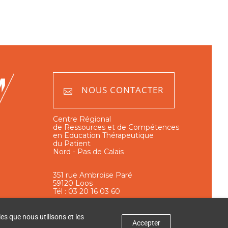
NOUS CONTACTER
Centre Régional
de Ressources et de Compétences
en Education Thérapeutique
du Patient
Nord - Pas de Calais
351 rue Ambroise Paré
59120 Loos
Tél : 03 20 16 03 60
es que nous utilisons et les
Accepter