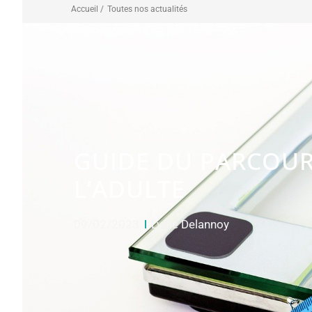
Accueil /
Toutes nos actualités
GUIDE DU PARCOURS
L’ADULTE
09/02/2023
Lydie Delannoy