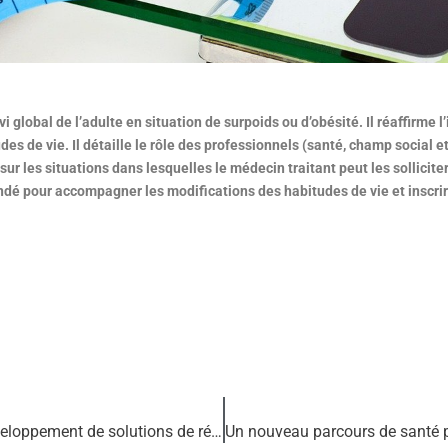
i global de l’adulte en situation de surpoids ou d’obésité. Il réaffirme 
s de vie. Il détaille le rôle des professionnels (santé, champ social e
sur les situations dans lesquelles le médecin traitant peut les sollicite
é pour accompagner les modifications des habitudes de vie et inscrir
Soutenir les aidants en levant les freins au développement de solutions de répit (IGAS)