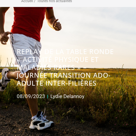
Accueil /
Toutes nos actualités
REPLAY DE LA TABLE RONDE
« ACTIVITÉ PHYSIQUE ET
MALADIES RARES » –
JOURNÉE TRANSITION ADO-
ADULTE INTER-FILIÈRES
08/09/2023
Lydie Delannoy