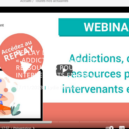
Accueil /
Toutes nos actualités
REPLAY DU WEBINAIRE
« ADDICTIONS, QUELLES
RESSOURCES POUR LES
INTERVENANTS EN ETP » ?
17/11/2023
Lydie Delannoy