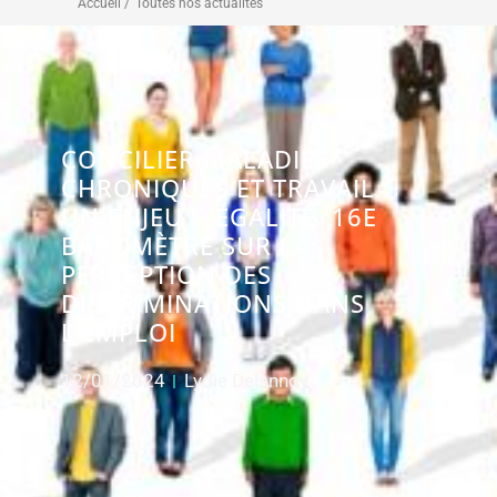
Accueil /
Toutes nos actualités
CONCILIER MALADIES
CHRONIQUES ET TRAVAIL :
UN ENJEU D’ÉGALITÉ. 16E
BAROMÈTRE SUR LA
PERCEPTION DES
DISCRIMINATIONS DANS
L’EMPLOI
12/01/2024
Lydie Delannoy