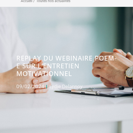
Accueil /
Toutes nos actualités
REPLAY DU WEBINAIRE POEM-
E SUR L’ENTRETIEN
MOTIVATIONNEL
09/02/2024
Lydie Delannoy