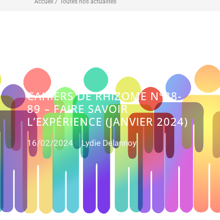
Accueil /
Toutes nos actualités
CAHIERS DE RHIZOME N°88-
89 – FAIRE SAVOIR
L’EXPÉRIENCE (JANVIER 2024)
16/02/2024
Lydie Delannoy