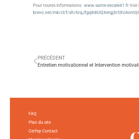
Pour toutes informations :
www.sante-escale41.fr
Voir 
brevo.net/mk/cl/f/sh/6rqJfgq8dIUQXetgj3r3XUAnm
PRÉCÉDENT
FAQ
Plan du site
Cerfep Contact