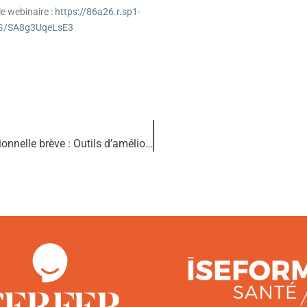
le webinaire :
https://86a26.r.sp1-
QG/SA8g3UqeLsE3
Entretien motivationnel et Intervention motivationnelle brève : Outils d’amélioration des pratiques professionnelles (HAS)