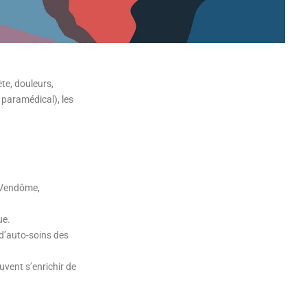
te, douleurs,
 paramédical), les
 Vendôme,
ue.
d’auto-soins des
vent s’enrichir de