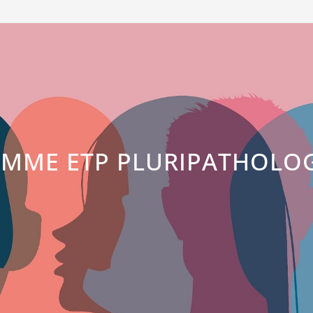
MME ETP PLURIPATHOLOGI