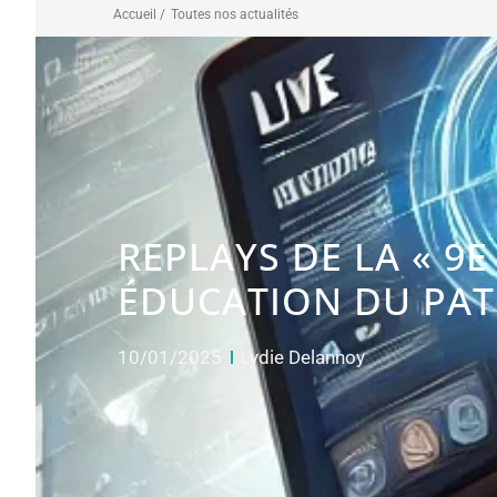
Accueil /
Toutes nos actualités
REPLAYS DE LA « 9
ÉDUCATION DU PAT
10/01/2025
Lydie Delannoy