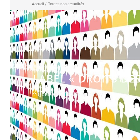
Accueil /
Toutes nos actualités
LABEL « DROITS DE
20/06/2025
Lydie Delannoy