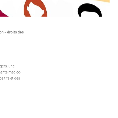
ion «
droits des
agers, une
ements médico-
sitifs et des