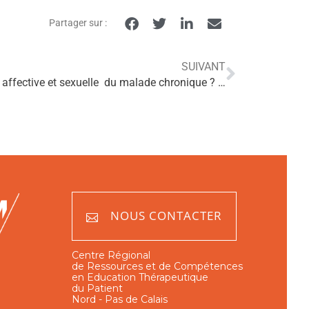
Partager sur :
SUIVANT
Comment aborder en ETP, la vie affective et sexuelle du malade chronique ? Mini-dossier
NOUS CONTACTER
Centre Régional
de Ressources et de Compétences
en Education Thérapeutique
du Patient
Nord - Pas de Calais