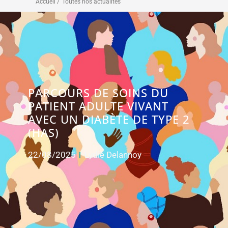
Accueil /
Toutes nos actualités
PARCOURS DE SOINS DU
PATIENT ADULTE VIVANT
AVEC UN DIABÈTE DE TYPE 2
(HAS)
22/08/2025
Lydie Delannoy