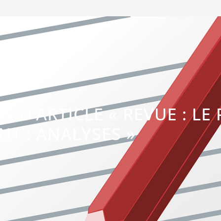
N D’ARTICLE « REVUE : LE
NT : ANALYSES »