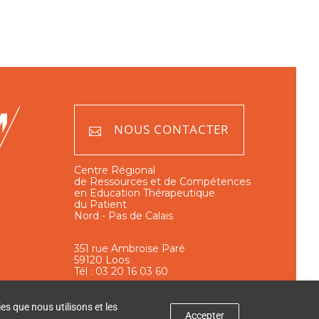
NOUS CONTACTER
Centre Régional
de Ressources et de Compétences
en Education Thérapeutique
du Patient
Nord - Pas de Calais
351 rue Ambroise Paré
59120 Loos
Tél : 03 20 16 03 60
es que nous utilisons et les
Accepter