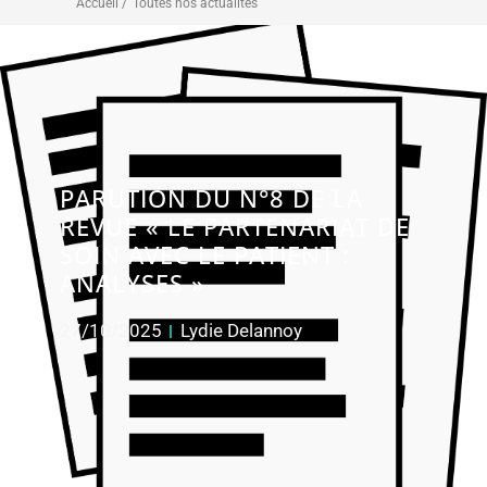
Accueil /
Toutes nos actualités
PARUTION DU N°8 DE LA
REVUE « LE PARTENARIAT DE
SOIN AVEC LE PATIENT :
ANALYSES »
27/10/2025
Lydie Delannoy