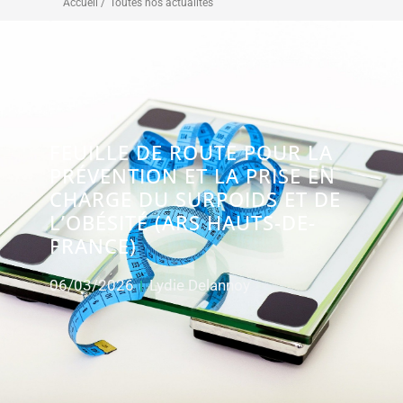
Accueil /
Toutes nos actualités
FEUILLE DE ROUTE POUR LA
PRÉVENTION ET LA PRISE EN
CHARGE DU SURPOIDS ET DE
L’OBÉSITÉ (ARS HAUTS-DE-
FRANCE)
06/03/2026
Lydie Delannoy