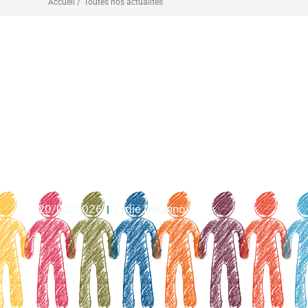
Accueil /
Toutes nos actualités
REPORTAGE – SESSION
EXPAIR EDUCATION
THÉRAPEUTIQUE DU PATIENT
(ETP)
20/03/2026
Lydie Delannoy