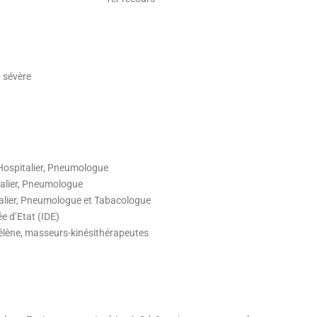
à sévère
 Hospitalier, Pneumologue
talier, Pneumologue
alier, Pneumologue et Tabacologue
e d’Etat (IDE)
Hélène, masseurs-kinésithérapeutes