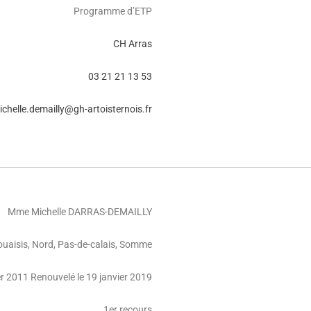
Programme d’ETP
CH Arras
03 21 21 13 53
ichelle.demailly@gh-artoisternois.fr
Mme Michelle DARRAS-DEMAILLY
ouaisis, Nord, Pas-de-calais, Somme
er 2011 Renouvelé le 19 janvier 2019
1er recours