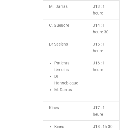
M. Darras
J13 : 1
heure
C. Gueudre
J14 : 1
heure 30
Dr Saelens
J15 : 1
heure
Patients
J16 : 1
témoins
heure
Dr
Hannebicque-
M. Darras
Kinés
J17 : 1
heure
Kinés
J18 : 1h 30