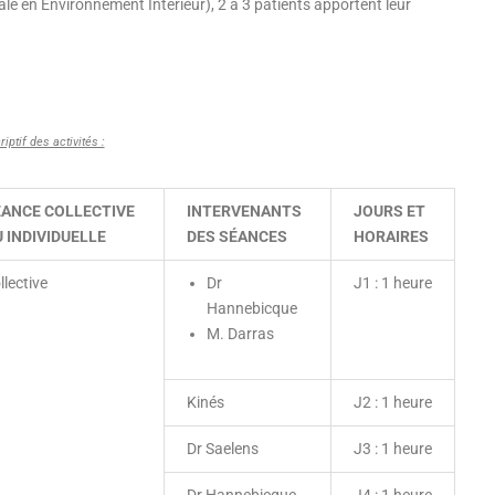
 en Environnement Intérieur), 2 à 3 patients apportent leur
iptif des activités :
ÉANCE COLLECTIVE
INTERVENANTS
JOURS ET
 INDIVIDUELLE
DES SÉANCES
HORAIRES
llective
Dr
J1 : 1 heure
Hannebicque
M. Darras
Kinés
J2 : 1 heure
Dr Saelens
J3 : 1 heure
Dr Hannebicque
J4 : 1 heure