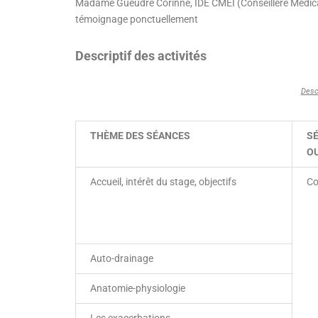
Madame Gueudre Corinne, IDE CMEI (Conseillère Médicale
témoignage ponctuellement
Descriptif des activités
Descr
THÈME DES SÉANCES
S
OU
Accueil, intérêt du stage, objectifs
Co
Auto-drainage
Anatomie-physiologie
Les exacerbations