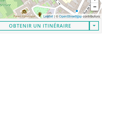
−
Leaflet
| ©
OpenStreetMap
contributors
OBTENIR UN ITINÉRAIRE