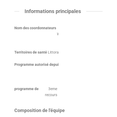
Informations principales
Nom des coordonnateurs
Valérie
WALLERICK
(infirmière)
Territoires de santé
Littoral
Programme autorisé depuis
le 07/02/11,
renouvelé le
07/02/2019
programme de
3eme
recours
Composition de l'équipe