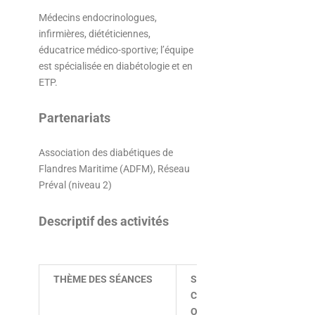
Médecins endocrinologues,
infirmières, diététiciennes,
éducatrice médico-sportive; l’équipe
est spécialisée en diabétologie et en
ETP.
Partenariats
Association des diabétiques de
Flandres Maritime (ADFM), Réseau
Préval (niveau 2)
Descriptif des activités
THÈME DES SÉANCES
SÉANCE
INTER
COLLECTIVE
DES S
OU