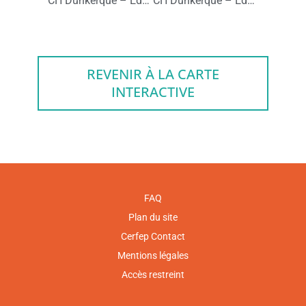
CH Dunkerque – Education thérapeutique du patient ayant une sclérose en plaques : programme ED’SEP
CH Dunkerque – Education thérapeutique du patient diabétique en insulinothérapie fonctionnelle
REVENIR À LA CARTE
INTERACTIVE
FAQ
Plan du site
Cerfep Contact
Mentions légales
Accès restreint