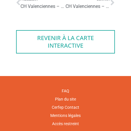
CH Valenciennes – Education thérapeutique du patient porteur du VIH
CH Valenciennes – Santé à coeur
REVENIR À LA CARTE
INTERACTIVE
FAQ
Plan du site
Cerfep Contact
Mentions légales
Accès restreint