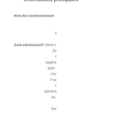
Nom des coordonnateurs
Mme
Nathalie
Dupuis,
Infirmière
Suivi administratif
Mme Valérie
Duhem,
Cadre
supérieur de
pôle - Mme
Christine
François,
Cadre
administratif
du pôle -
Mme
Nathalie