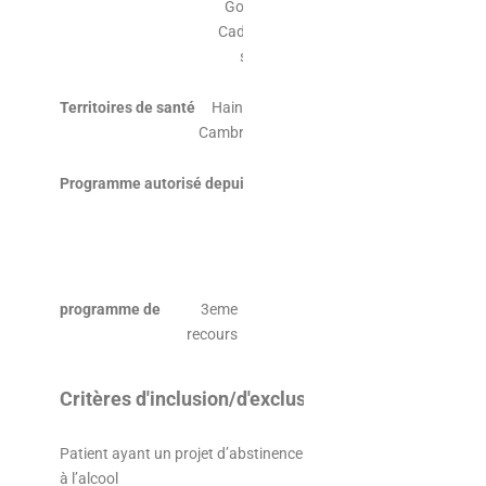
Goffart,
Cadre de
santé
Territoires de santé
Hainaut-
Cambrésis
Programme autorisé depuis
le
06/04/2016,
renouvelé le
06/04/2020
programme de
3eme
recours
Critères d'inclusion/d'exclusion
Patient ayant un projet d’abstinence
à l’alcool