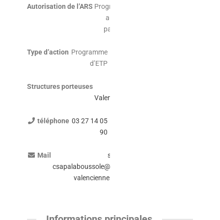
Autorisation de l’ARS
Programme
autorisé
par l’ARS
Type d’action
Programme
d’ETP
Structures porteuses
CH
Valenciennes
téléphone
03 27 14 05
90
Mail
sec-
csapalaboussole@ch-
valenciennes.fr
Informations principales