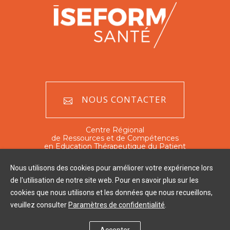
NOUS CONTACTER
Centre Régional
de Ressources et de Compétences
en Education Thérapeutique du Patient
Nord - Pas de Calais
Nous utilisons des cookies pour améliorer votre expérience lors
351 rue Ambroise Paré
de l'utilisation de notre site web. Pour en savoir plus sur les
59120 Loos
cookies que nous utilisons et les données que nous recueillons,
Tél : 03 20 16 03 60
veuillez consulter
Paramètres de confidentialité
.