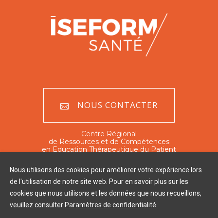
NOUS CONTACTER
Centre Régional
de Ressources et de Compétences
en Education Thérapeutique du Patient
Nord - Pas de Calais
Nous utilisons des cookies pour améliorer votre expérience lors
351 rue Ambroise Paré
de l'utilisation de notre site web. Pour en savoir plus sur les
59120 Loos
cookies que nous utilisons et les données que nous recueillons,
Tél : 03 20 16 03 60
veuillez consulter
Paramètres de confidentialité
.