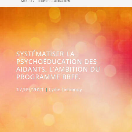
Accueil /
Toutes nos actualités
SYSTÉMATISER LA
PSYCHOÉDUCATION DES
AIDANTS. L’AMBITION DU
PROGRAMME BREF.
17/09/2021
Lydie Delannoy