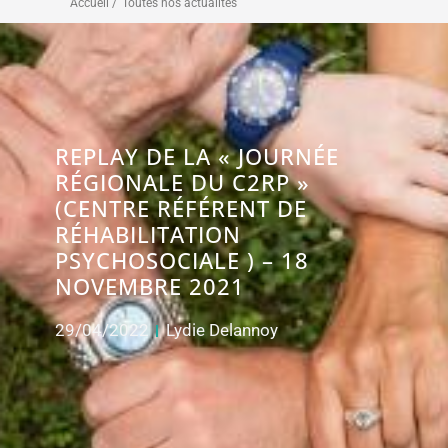
Accueil /
Toutes nos actualités
REPLAY DE LA « JOURNÉE
RÉGIONALE DU C2RP »
(CENTRE RÉFÉRENT DE
RÉHABILITATION
PSYCHOSOCIALE ) – 18
NOVEMBRE 2021
29/04/2022
Lydie Delannoy