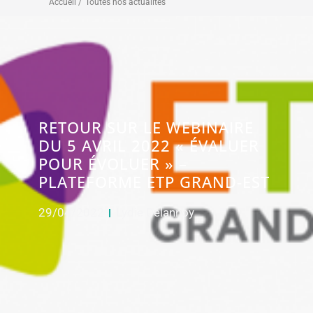
Accueil /
Toutes nos actualités
RETOUR SUR LE WEBINAIRE
DU 5 AVRIL 2022 « ÉVALUER
POUR ÉVOLUER » –
PLATEFORME ETP GRAND-EST
29/04/2022
Lydie Delannoy