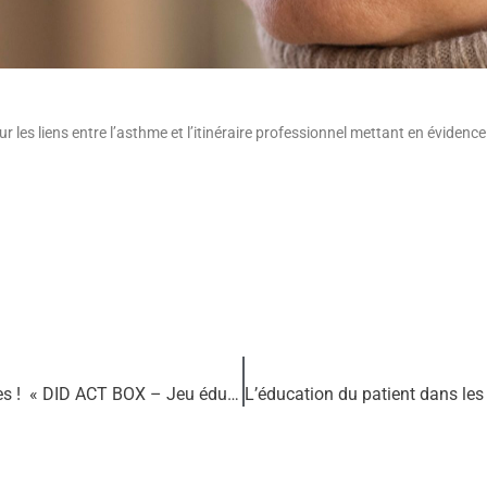
r les liens entre l’asthme et l’itinéraire professionnel mettant en évidenc
Nouvel outil disponible au Centre de Ressources ! « DID ACT BOX – Jeu éducatif sur la gestion du diabète »