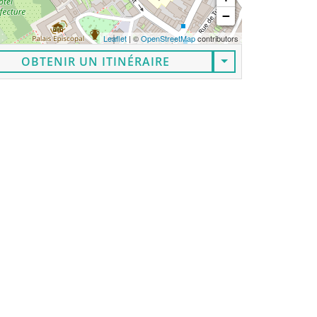
−
Leaflet
| ©
OpenStreetMap
contributors
OBTENIR UN ITINÉRAIRE