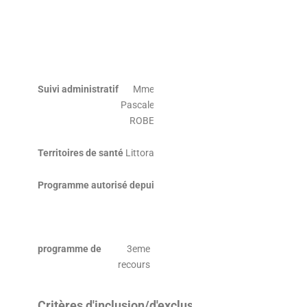
de l’ETP au
sein du CH
de
Dunkerque)
Suivi administratif
Mme
Pascale
ROBE
Territoires de santé
Littoral
Programme autorisé depuis
le26/06/14,
renouvelé le
17/03/2022
programme de
3eme
recours
Critères d'inclusion/d'exclusion