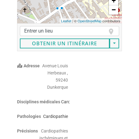
+
−
Leaflet
| ©
OpenStreetMap
contributors
OBTENIR UN ITINÉRAIRE
Adresse
Avenue Louis
Herbeaux ,
59240
Dunkerque
Disciplines médicales
Cardiologie
Pathologies
Cardiopathie
Précisions
Cardiopathies
ischémiques et