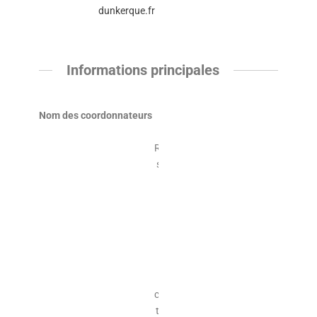
dunkerque.fr
Informations principales
Nom des coordonnateurs
Mme
Pascale
ROBE (cadre
supérieur de
santé pôle
Médecine (
incluant les
unités de
cardiologie
– membre
de la
coordination
transversale