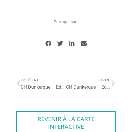
Partager sur :
PRÉCÉDENT
SUIVANT
CH Dunkerque – Education thérapeutique des patients de pédiatrie et de leurs parents à la prise en charge du diabète de type 1
CH Dunkerque – Education thérapeutique du patient ayant une sclérose en plaques : programme ED’SEP
REVENIR À LA CARTE
INTERACTIVE