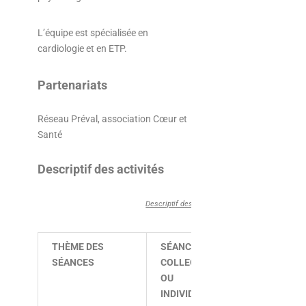
L’équipe est spécialisée en
cardiologie et en ETP.
Partenariats
Réseau Préval, association Cœur et
Santé
Descriptif des activités
Descriptif des activités :
THÈME DES
SÉANCE
INTERVENA
SÉANCES
COLLECTIVE
DES SÉANC
OU
INDIVIDUELLE